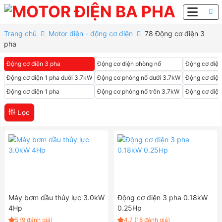
Bỏ
Tìm
qua
kiếm:
nội
Trang chủ
Motor điện - động cơ điện
78 Động cơ điện 3
dung
pha
Động cơ điện 3 pha
Động cơ điện phòng nổ
Động cơ điện
Động cơ điện 1 pha dưới 3.7kW
Động cơ phòng nổ dưới 3.7kW
Động cơ điện
Động cơ điện 1 pha
Động cơ phòng nổ trên 3.7kW
Động cơ điện
Lọc
Máy bơm dầu thủy lực 3.0kW
Động cơ điện 3 pha 0.18kW
4Hp
0.25Hp
5 (9 đánh giá)
4.7 (18 đánh giá)