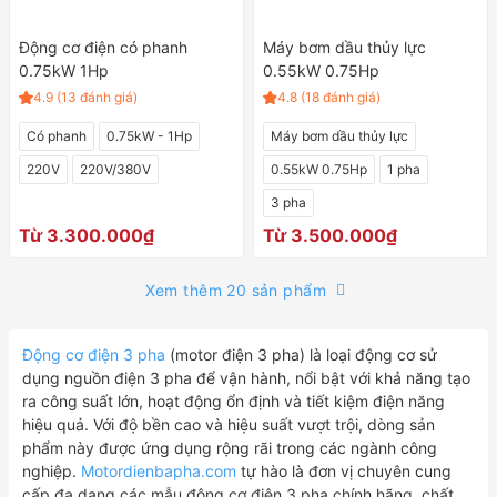
Động cơ điện có phanh
Máy bơm dầu thủy lực
0.75kW 1Hp
0.55kW 0.75Hp
4.9 (13 đánh giá)
4.8 (18 đánh giá)
Có phanh
0.75kW - 1Hp
Máy bơm dầu thủy lực
220V
220V/380V
0.55kW 0.75Hp
1 pha
3 pha
Từ 3.300.000₫
Từ 3.500.000₫
Xem thêm 20 sản phẩm
Động cơ điện 3 pha
(motor điện 3 pha) là loại động cơ sử
dụng nguồn điện 3 pha để vận hành, nổi bật với khả năng tạo
ra công suất lớn, hoạt động ổn định và tiết kiệm điện năng
hiệu quả. Với độ bền cao và hiệu suất vượt trội, dòng sản
phẩm này được ứng dụng rộng rãi trong các ngành công
nghiệp.
Motordienbapha.com
tự hào là đơn vị chuyên cung
cấp đa dạng các mẫu động cơ điện 3 pha chính hãng, chất